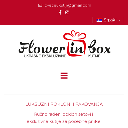
cveceukutiji@gmail.com
Srpski
LUKSUZNI POKLONI I PAKOVANJA
Ručno rađeni poklon setovi i
eksluzivne kutije za posebne prilike.