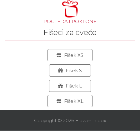
POGLEDAJ POKLONE
Fišeci za cveće
Fišek XS
Fišek S
Fišek L
Fišek XL
Copyright © 2026 Flower in box