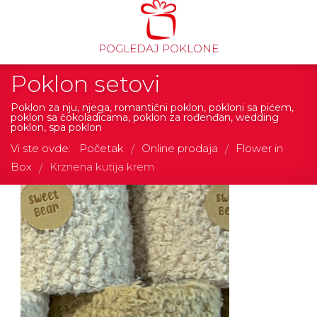
POGLEDAJ POKLONE
Poklon setovi
Poklon za nju, njega, romantični poklon, pokloni sa pićem,
poklon sa čokoladicama, poklon za rođenđan, wedding
poklon, spa poklon
Vi ste ovde:
Početak
Online prodaja
Flower in
/
/
Box
Krznena kutija krem
/