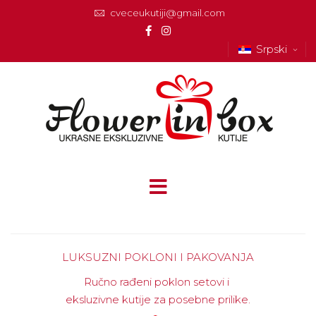
cveceukutiji@gmail.com
Srpski
LUKSUZNI POKLONI I PAKOVANJA
Ručno rađeni poklon setovi i
eksluzivne kutije za posebne prilike.