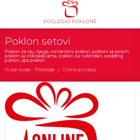
POGLEDAJ POKLONE
Poklon setovi
Poklon za nju, njega, romantični poklon, pokloni sa pićem,
poklon sa čokoladicama, poklon za rođenđan, wedding
poklon, spa poklon
Vi ste ovde:
Početak
Online prodaja
/