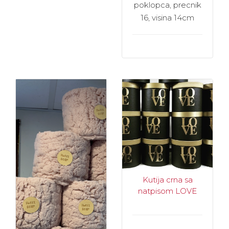
poklopca, precnik
16, visina 14cm
Kutija crna sa
natpisom LOVE