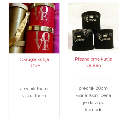
Plisana crna kutija
Okrugla kutija
Queen
LOVE
precnik 20cm,
precnik 16cm,
visina 16cm cena
visina 14cm
je data po
komadu