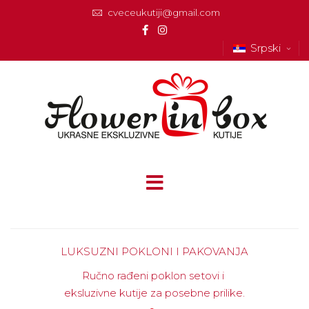
cveceukutiji@gmail.com
Srpski
LUKSUZNI POKLONI I PAKOVANJA
Ručno rađeni poklon setovi i
eksluzivne kutije za posebne prilike.