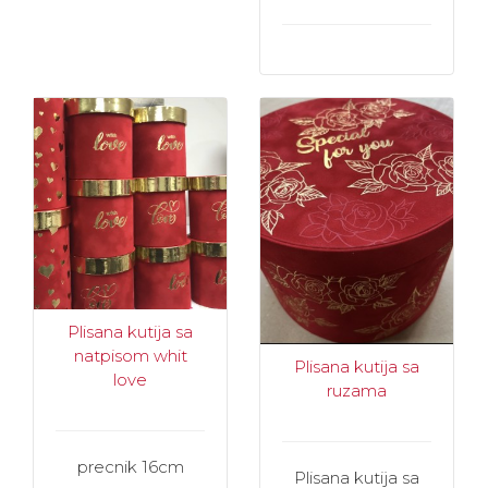
Plisana kutija sa
natpisom whit
Plisana kutija sa
love
ruzama
precnik 16cm
Plisana kutija sa