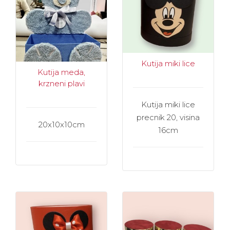
Kutija miki lice
Kutija meda,
krzneni plavi
Kutija miki lice
precnik 20, visina
20x10x10cm
16cm